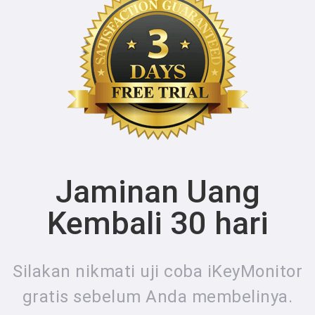
Jaminan Uang
Kembali 30 hari
Silakan nikmati uji coba iKeyMonitor
gratis sebelum Anda membelinya.