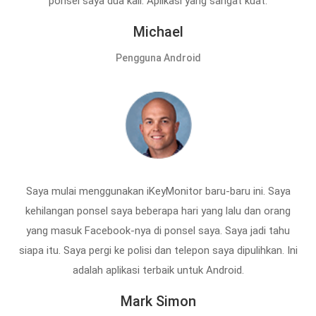
ponsel saya dua kali. Aplikasi yang sangat kuat.
Michael
Pengguna Android
Saya mulai menggunakan iKeyMonitor baru-baru ini. Saya
kehilangan ponsel saya beberapa hari yang lalu dan orang
yang masuk Facebook-nya di ponsel saya. Saya jadi tahu
siapa itu. Saya pergi ke polisi dan telepon saya dipulihkan. Ini
adalah aplikasi terbaik untuk Android.
Mark Simon