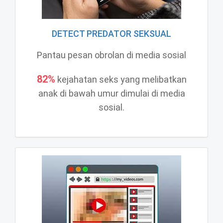
DETECT PREDATOR SEKSUAL
Pantau pesan obrolan di media sosial
82%
kejahatan seks yang melibatkan
anak di bawah umur dimulai di media
sosial.