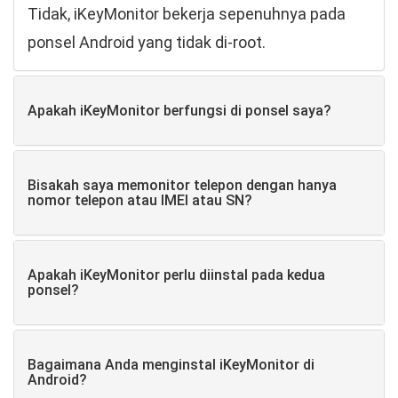
Tidak, iKeyMonitor bekerja sepenuhnya pada
ponsel Android yang tidak di-root.
Apakah iKeyMonitor berfungsi di ponsel saya?
Bisakah saya memonitor telepon dengan hanya
nomor telepon atau IMEI atau SN?
Apakah iKeyMonitor perlu diinstal pada kedua
ponsel?
Bagaimana Anda menginstal iKeyMonitor di
Android?