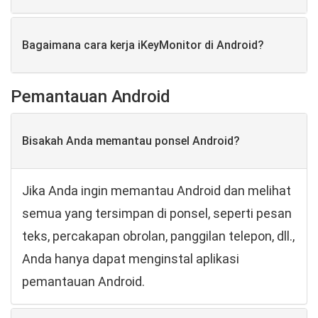
Bagaimana cara kerja iKeyMonitor di Android?
Pemantauan Android
Bisakah Anda memantau ponsel Android?
Jika Anda ingin memantau Android dan melihat
semua yang tersimpan di ponsel, seperti pesan
teks, percakapan obrolan, panggilan telepon, dll.,
Anda hanya dapat menginstal aplikasi
pemantauan Android.