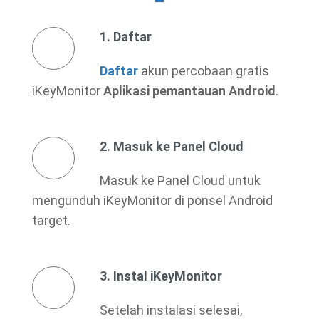
1. Daftar
Daftar
akun percobaan gratis
iKeyMonitor
Aplikasi pemantauan Android
.
2. Masuk ke Panel Cloud
Masuk ke Panel Cloud untuk
mengunduh iKeyMonitor di ponsel Android
target.
3. Instal iKeyMonitor
Setelah instalasi selesai,