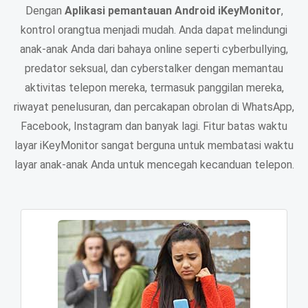
Dengan
Aplikasi pemantauan Android iKeyMonitor
,
kontrol orangtua menjadi mudah. Anda dapat melindungi
anak-anak Anda dari bahaya online seperti cyberbullying,
predator seksual, dan cyberstalker dengan memantau
aktivitas telepon mereka, termasuk panggilan mereka,
riwayat penelusuran, dan percakapan obrolan di WhatsApp,
Facebook, Instagram dan banyak lagi. Fitur batas waktu
layar iKeyMonitor sangat berguna untuk membatasi waktu
layar anak-anak Anda untuk mencegah kecanduan telepon.