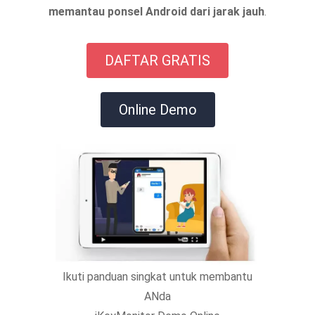
memantau ponsel Android dari jarak jauh
.
DAFTAR GRATIS
Online Demo
Ikuti panduan singkat untuk membantu
ANda