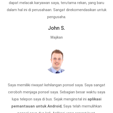
dapat melacak karyawan saya, terutama rekan, yang baru
dalam hal ini di perusahaan. Sangat direkomendasikan untuk
pengusaha.
John S.
Majikan
Saya memiliki riwayat kehilangan ponsel saya. Saya sangat
ceroboh menjaga ponsel saya. Sebagian besar waktu saya
lupa telepon saya di bus. Sejak menginstal ini
aplikasi
pemantauan untuk Android
, Saya telah memulihkan