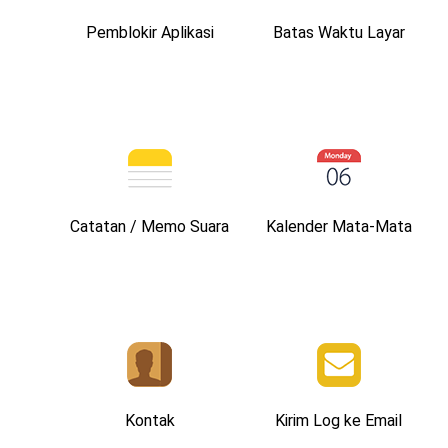
Pemblokir Aplikasi
Batas Waktu Layar
Catatan / Memo Suara
Kalender Mata-Mata
Kontak
Kirim Log ke Email