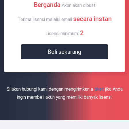
Berganda
Akun akan dibuat
secara instan
Terima lisensi melalui email
2
Lisensi minimum:
Beli sekarang
Silakan hubungi kami dengan mengirimkan a
tiket
jika Anda
ingin membeli akun yang memiliki banyak lisensi.