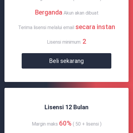
Berganda
Akun akan dibuat
secara instan
Terima lisensi melalui email
2
Lisensi minimum:
Beli sekarang
Lisensi 12 Bulan
60%
Margin maks
( 50 + lisensi )