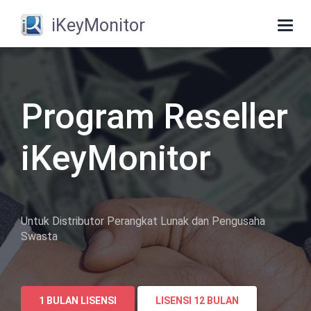
iKeyMonitor
Togg
navi
Program Reseller
iKeyMonitor
Untuk Distributor Perangkat Lunak dan Pengusaha
Swasta
1 BULAN LISENSI
LISENSI 12 BULAN