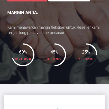
MARGIN ANDA:
Kami menawarkan margin fleksibel untuk Reseller kami,
tergantung pada volume pesanan.
60
%
45
%
25
%
50 + LISENSI
5 + LISENSI
2 + LISENSI